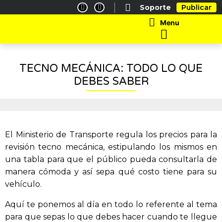
Ir
F
I
Soporte
Publicar
a
n
al
c
s
Main
Menu
e
t
contenido
Menu
b
a
o
g
o
r
k
a
-
m
f
TECNO MECÁNICA: TODO LO QUE
DEBES SABER
El Ministerio de Transporte regula los precios para la
revisión tecno mecánica, estipulando los mismos en
una tabla para que el público pueda consultarla de
manera cómoda y así sepa qué costo tiene para su
vehículo.
Aquí te ponemos al día en todo lo referente al tema
para que sepas lo que debes hacer cuando te llegue