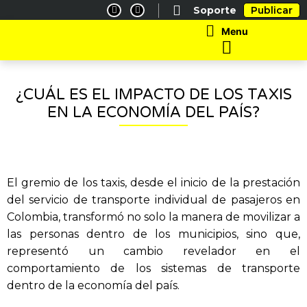
Ir
F
I
Soporte
Publicar
a
n
al
c
s
Main
Menu
e
t
contenido
Menu
b
a
o
g
o
r
k
a
-
m
f
¿CUÁL ES EL IMPACTO DE LOS TAXIS
EN LA ECONOMÍA DEL PAÍS?
El gremio de los taxis, desde el inicio de la prestación
del servicio de transporte individual de pasajeros en
Colombia, transformó no solo la manera de movilizar a
las personas dentro de los municipios, sino que,
representó un cambio revelador en el
comportamiento de los sistemas de transporte
dentro de la economía del país.