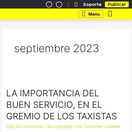
Ir
F
I
Soporte
Publicar
a
n
al
c
s
Main
Menu
e
t
contenido
Menu
b
a
o
g
o
r
k
a
-
m
f
septiembre 2023
LA
IMPORTANCIA
LA IMPORTANCIA DEL
DEL
BUEN
BUEN SERVICIO, EN EL
SERVICIO,
EN
GREMIO DE LOS TAXISTAS
EL
GREMIO
Deja un comentario
/
Sin categoría
/ Por
Catherine Londoño
DE