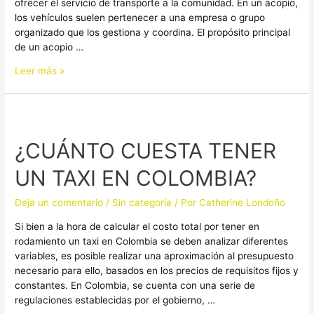
ofrecer el servicio de transporte a la comunidad. En un acopio,
los vehículos suelen pertenecer a una empresa o grupo
organizado que los gestiona y coordina. El propósito principal
de un acopio …
Leer más »
¿CUÁNTO
CUESTA
¿CUÁNTO CUESTA TENER
TENER
UN
UN TAXI EN COLOMBIA?
TAXI
EN
Deja un comentario
/
Sin categoría
/ Por
Catherine Londoño
COLOMBIA?
Si bien a la hora de calcular el costo total por tener en
rodamiento un taxi en Colombia se deben analizar diferentes
variables, es posible realizar una aproximación al presupuesto
necesario para ello, basados en los precios de requisitos fijos y
constantes. En Colombia, se cuenta con una serie de
regulaciones establecidas por el gobierno, …