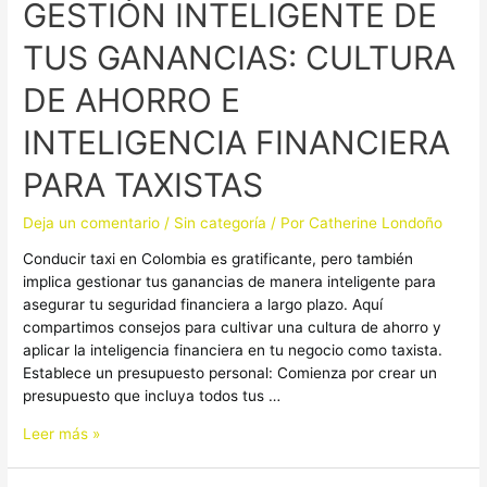
GESTIÓN INTELIGENTE DE
DE
TUS
TUS GANANCIAS: CULTURA
GANANCIAS:
CULTURA
DE AHORRO E
DE
AHORRO
INTELIGENCIA FINANCIERA
E
INTELIGENCIA
PARA TAXISTAS
FINANCIERA
PARA
Deja un comentario
/
Sin categoría
/ Por
Catherine Londoño
TAXISTAS
Conducir taxi en Colombia es gratificante, pero también
implica gestionar tus ganancias de manera inteligente para
asegurar tu seguridad financiera a largo plazo. Aquí
compartimos consejos para cultivar una cultura de ahorro y
aplicar la inteligencia financiera en tu negocio como taxista.
Establece un presupuesto personal: Comienza por crear un
presupuesto que incluya todos tus …
Leer más »