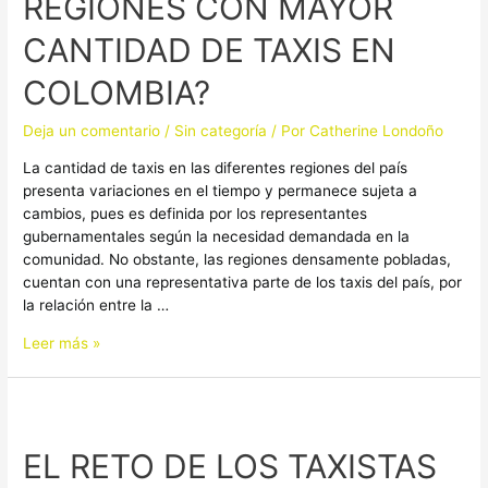
REGIONES CON MAYOR
CON
MAYOR
CANTIDAD DE TAXIS EN
CANTIDAD
DE
COLOMBIA?
TAXIS
EN
Deja un comentario
/
Sin categoría
/ Por
Catherine Londoño
COLOMBIA?
La cantidad de taxis en las diferentes regiones del país
presenta variaciones en el tiempo y permanece sujeta a
cambios, pues es definida por los representantes
gubernamentales según la necesidad demandada en la
comunidad. No obstante, las regiones densamente pobladas,
cuentan con una representativa parte de los taxis del país, por
la relación entre la …
Leer más »
EL
RETO
EL RETO DE LOS TAXISTAS
DE
LOS