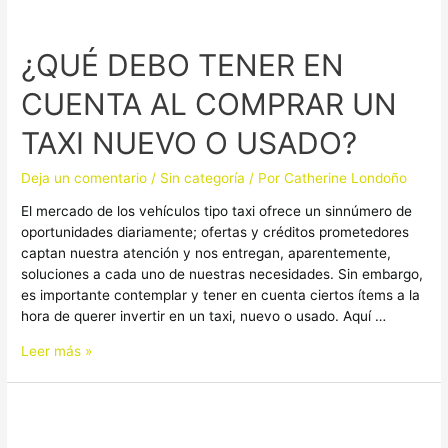
¿QUÉ
DEBO
¿QUÉ DEBO TENER EN
TENER
EN
CUENTA AL COMPRAR UN
CUENTA
AL
TAXI NUEVO O USADO?
COMPRAR
UN
Deja un comentario
/
Sin categoría
/ Por
Catherine Londoño
TAXI
NUEVO
El mercado de los vehículos tipo taxi ofrece un sinnúmero de
O
oportunidades diariamente; ofertas y créditos prometedores
USADO?
captan nuestra atención y nos entregan, aparentemente,
soluciones a cada uno de nuestras necesidades. Sin embargo,
es importante contemplar y tener en cuenta ciertos ítems a la
hora de querer invertir en un taxi, nuevo o usado. Aquí …
Leer más »
LA
IMPORTANCIA