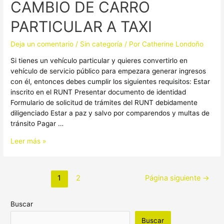
CAMBIO DE CARRO
CARRO
PARTICULAR
PARTICULAR A TAXI
A
TAXI
Deja un comentario
/
Sin categoría
/ Por
Catherine Londoño
Si tienes un vehículo particular y quieres convertirlo en
vehículo de servicio público para empezara generar ingresos
con él, entonces debes cumplir los siguientes requisitos: Estar
inscrito en el RUNT Presentar documento de identidad
Formulario de solicitud de trámites del RUNT debidamente
diligenciado Estar a paz y salvo por comparendos y multas de
tránsito Pagar …
Leer más »
1
2
Página siguiente
→
Buscar
Buscar