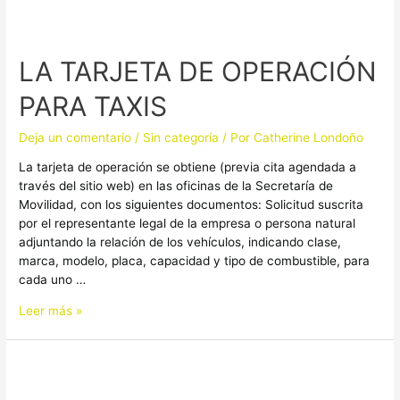
LA
TARJETA
LA TARJETA DE OPERACIÓN
DE
OPERACIÓN
PARA TAXIS
PARA
TAXIS
Deja un comentario
/
Sin categoría
/ Por
Catherine Londoño
La tarjeta de operación se obtiene (previa cita agendada a
través del sitio web) en las oficinas de la Secretaría de
Movilidad, con los siguientes documentos: Solicitud suscrita
por el representante legal de la empresa o persona natural
adjuntando la relación de los vehículos, indicando clase,
marca, modelo, placa, capacidad y tipo de combustible, para
cada uno …
Leer más »
CAMBIO
DE