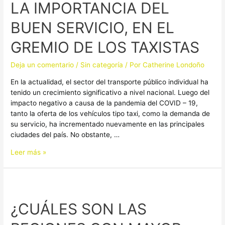
LA IMPORTANCIA DEL
DEL
BUEN
BUEN SERVICIO, EN EL
SERVICIO,
EN
GREMIO DE LOS TAXISTAS
EL
GREMIO
Deja un comentario
/
Sin categoría
/ Por
Catherine Londoño
DE
LOS
En la actualidad, el sector del transporte público individual ha
TAXISTAS
tenido un crecimiento significativo a nivel nacional. Luego del
impacto negativo a causa de la pandemia del COVID – 19,
tanto la oferta de los vehículos tipo taxi, como la demanda de
su servicio, ha incrementado nuevamente en las principales
ciudades del país. No obstante, …
Leer más »
¿CUÁLES
SON
¿CUÁLES SON LAS
LAS
REGIONES