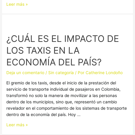
Leer más »
¿CUÁL
ES
¿CUÁL ES EL IMPACTO DE
EL
IMPACTO
LOS TAXIS EN LA
DE
LOS
ECONOMÍA DEL PAÍS?
TAXIS
EN
Deja un comentario
/
Sin categoría
/ Por
Catherine Londoño
LA
ECONOMÍA
El gremio de los taxis, desde el inicio de la prestación del
DEL
servicio de transporte individual de pasajeros en Colombia,
PAÍS?
transformó no solo la manera de movilizar a las personas
dentro de los municipios, sino que, representó un cambio
revelador en el comportamiento de los sistemas de transporte
dentro de la economía del país. Hoy …
Leer más »