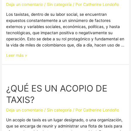
TAXISTAS
Deja un comentario
/
Sin categoría
/ Por
Catherine Londoño
Los taxistas, dentro de su labor social, se encuentran
expuestos constantemente a un sinnúmero de factores
externos y variables sociales, económicas, políticas, y hasta
tecnológicas, que impactan positiva o negativamente su
operación. Esto se debe a su rol protagónico y fundamental en
la vida de miles de colombianos que, día a día, hacen uso de …
Leer más »
¿QUÉ
ES
¿QUÉ ES UN ACOPIO DE
UN
ACOPIO
TAXIS?
DE
TAXIS?
Deja un comentario
/
Sin categoría
/ Por
Catherine Londoño
Un acopio de taxis es un lugar designado, o una organización,
que se encarga de reunir y administrar una flota de taxis para