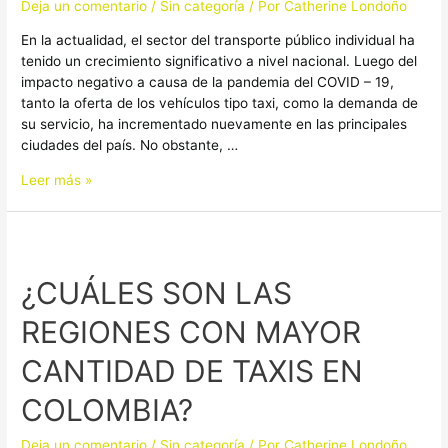
Deja un comentario
/
Sin categoría
/ Por
Catherine Londoño
DE
LOS
En la actualidad, el sector del transporte público individual ha
TAXISTAS
tenido un crecimiento significativo a nivel nacional. Luego del
impacto negativo a causa de la pandemia del COVID – 19,
tanto la oferta de los vehículos tipo taxi, como la demanda de
su servicio, ha incrementado nuevamente en las principales
ciudades del país. No obstante, …
Leer más »
¿CUÁLES
SON
¿CUÁLES SON LAS
LAS
REGIONES
REGIONES CON MAYOR
CON
MAYOR
CANTIDAD DE TAXIS EN
CANTIDAD
DE
COLOMBIA?
TAXIS
EN
Deja un comentario
/
Sin categoría
/ Por
Catherine Londoño