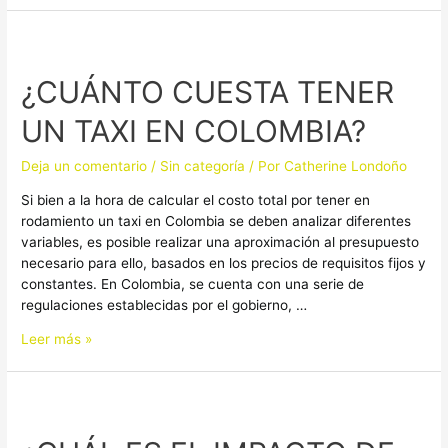
¿CUÁNTO
CUESTA
¿CUÁNTO CUESTA TENER
TENER
UN
UN TAXI EN COLOMBIA?
TAXI
EN
Deja un comentario
/
Sin categoría
/ Por
Catherine Londoño
COLOMBIA?
Si bien a la hora de calcular el costo total por tener en
rodamiento un taxi en Colombia se deben analizar diferentes
variables, es posible realizar una aproximación al presupuesto
necesario para ello, basados en los precios de requisitos fijos y
constantes. En Colombia, se cuenta con una serie de
regulaciones establecidas por el gobierno, …
Leer más »
¿CUÁL
ES
EL