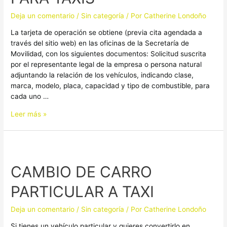
TAXIS
Deja un comentario
/
Sin categoría
/ Por
Catherine Londoño
La tarjeta de operación se obtiene (previa cita agendada a
través del sitio web) en las oficinas de la Secretaría de
Movilidad, con los siguientes documentos: Solicitud suscrita
por el representante legal de la empresa o persona natural
adjuntando la relación de los vehículos, indicando clase,
marca, modelo, placa, capacidad y tipo de combustible, para
cada uno …
Leer más »
CAMBIO
DE
CAMBIO DE CARRO
CARRO
PARTICULAR
PARTICULAR A TAXI
A
TAXI
Deja un comentario
/
Sin categoría
/ Por
Catherine Londoño
Si tienes un vehículo particular y quieres convertirlo en