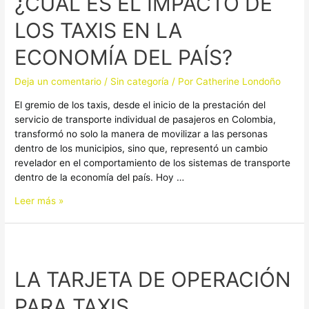
¿CUÁL ES EL IMPACTO DE
IMPACTO
LOS TAXIS EN LA
DE
LOS
ECONOMÍA DEL PAÍS?
TAXIS
EN
Deja un comentario
/
Sin categoría
/ Por
Catherine Londoño
LA
ECONOMÍA
El gremio de los taxis, desde el inicio de la prestación del
DEL
servicio de transporte individual de pasajeros en Colombia,
PAÍS?
transformó no solo la manera de movilizar a las personas
dentro de los municipios, sino que, representó un cambio
revelador en el comportamiento de los sistemas de transporte
dentro de la economía del país. Hoy …
Leer más »
LA
TARJETA
LA TARJETA DE OPERACIÓN
DE
OPERACIÓN
PARA TAXIS
PARA