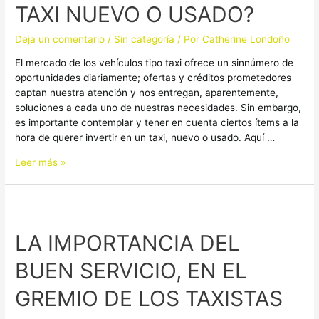
TAXI NUEVO O USADO?
COMPRAR
UN
Deja un comentario
/
Sin categoría
/ Por
Catherine Londoño
TAXI
NUEVO
El mercado de los vehículos tipo taxi ofrece un sinnúmero de
O
oportunidades diariamente; ofertas y créditos prometedores
USADO?
captan nuestra atención y nos entregan, aparentemente,
soluciones a cada uno de nuestras necesidades. Sin embargo,
es importante contemplar y tener en cuenta ciertos ítems a la
hora de querer invertir en un taxi, nuevo o usado. Aquí …
Leer más »
LA
IMPORTANCIA
LA IMPORTANCIA DEL
DEL
BUEN
BUEN SERVICIO, EN EL
SERVICIO,
EN
GREMIO DE LOS TAXISTAS
EL
GREMIO