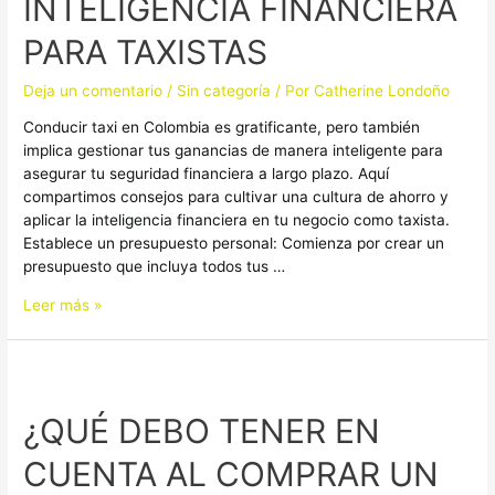
INTELIGENCIA FINANCIERA
E
INTELIGENCIA
PARA TAXISTAS
FINANCIERA
PARA
Deja un comentario
/
Sin categoría
/ Por
Catherine Londoño
TAXISTAS
Conducir taxi en Colombia es gratificante, pero también
implica gestionar tus ganancias de manera inteligente para
asegurar tu seguridad financiera a largo plazo. Aquí
compartimos consejos para cultivar una cultura de ahorro y
aplicar la inteligencia financiera en tu negocio como taxista.
Establece un presupuesto personal: Comienza por crear un
presupuesto que incluya todos tus …
Leer más »
¿QUÉ
DEBO
¿QUÉ DEBO TENER EN
TENER
EN
CUENTA AL COMPRAR UN
CUENTA
AL